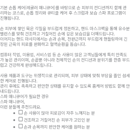
기본 손톱 케어(레귤러 매니큐어)를 바탕으로 손 피부의 컨디션까지 함께 관
리하는 코스로, 손톱 정리와 큐티클 케어 후 스크럽과 보습 스파 프로그램이
진행됩니다.
손 피부에 쌓인 묵은 각질을 부드럽게 정돈하고, 핸드 마스크팩을 통해 유수분
밸런스를 맞춰 건조하고 거칠어진 손에 깊은 보습감을 더해드립니다.
이어지는 핸드 마사지에서는 손과 손목, 전완근까지 부드럽게 핸들링하여 긴
장된 근육의 피로를 완화하고 혈액순환을 돕습니다.
컴퓨터 작업, 미용업, 서비스업 등 손 사용이 많은 고객님들에게 특히 만족도
가 높은 관리이며, 손끝뿐 아니라 전체적인 손의 컨디션과 분위기를 한층 부드
럽고 건강하게 완성해드립니다.
사용 제품과 도구는 위생적으로 관리되며, 피부 상태에 맞춰 부담을 줄인 섬세
한 케어로 진행됩니다.
관리 후에도 촉촉하고 편안한 상태를 유지할 수 있도록 홈케어 방법도 함께 안
내드립니다.
스파 매니큐어가 필요한 경우
스파 매니큐어,
이런 분들께 추천드려요.
손 사용이 많아 피로감이 자주 느껴지는 분
건조하고 거칠어진 손 피부가 고민인 분
손과 손목까지 편안한 케어를 원하는 분