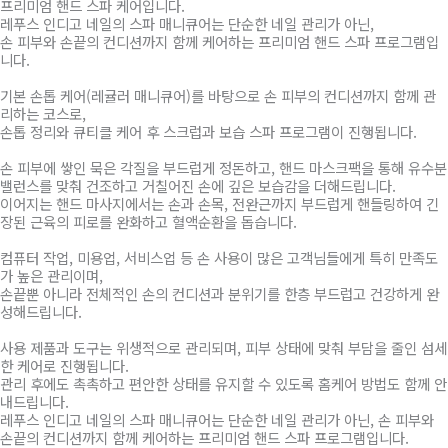
프리미엄 핸드 스파 케어입니다.
레푸스 인디고 네일의 스파 매니큐어는 단순한 네일 관리가 아닌,
손 피부와 손끝의 컨디션까지 함께 케어하는 프리미엄 핸드 스파 프로그램입
니다.
기본 손톱 케어(레귤러 매니큐어)를 바탕으로 손 피부의 컨디션까지 함께 관
리하는 코스로,
손톱 정리와 큐티클 케어 후 스크럽과 보습 스파 프로그램이 진행됩니다.
손 피부에 쌓인 묵은 각질을 부드럽게 정돈하고, 핸드 마스크팩을 통해 유수분
밸런스를 맞춰 건조하고 거칠어진 손에 깊은 보습감을 더해드립니다.
이어지는 핸드 마사지에서는 손과 손목, 전완근까지 부드럽게 핸들링하여 긴
장된 근육의 피로를 완화하고 혈액순환을 돕습니다.
컴퓨터 작업, 미용업, 서비스업 등 손 사용이 많은 고객님들에게 특히 만족도
가 높은 관리이며,
손끝뿐 아니라 전체적인 손의 컨디션과 분위기를 한층 부드럽고 건강하게 완
성해드립니다.
사용 제품과 도구는 위생적으로 관리되며, 피부 상태에 맞춰 부담을 줄인 섬세
한 케어로 진행됩니다.
관리 후에도 촉촉하고 편안한 상태를 유지할 수 있도록 홈케어 방법도 함께 안
내드립니다.
레푸스 인디고 네일의 스파 매니큐어는 단순한 네일 관리가 아닌, 손 피부와
손끝의 컨디션까지 함께 케어하는 프리미엄 핸드 스파 프로그램입니다.