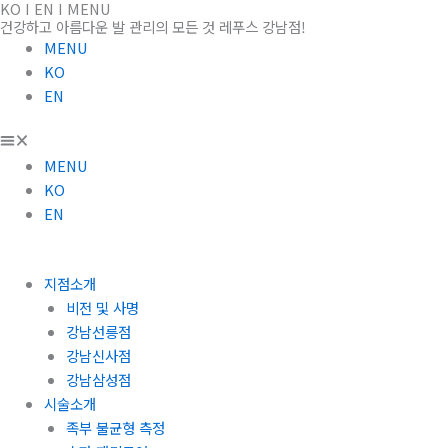
KO I EN I MENU
콘
건강하고 아름다운 발 관리의 모든 것 레푸스 강남점!
텐
MENU
츠
KO
로
EN
건
너
뛰
MENU
기
KO
EN
지점소개
비전 및 사명
강남선릉점
강남신사점
강남삼성점
시술소개
족부 불균형 측정